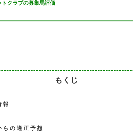
ットクラブの募集馬評価
もくじ
情 報
か ら の 適 正 予 想