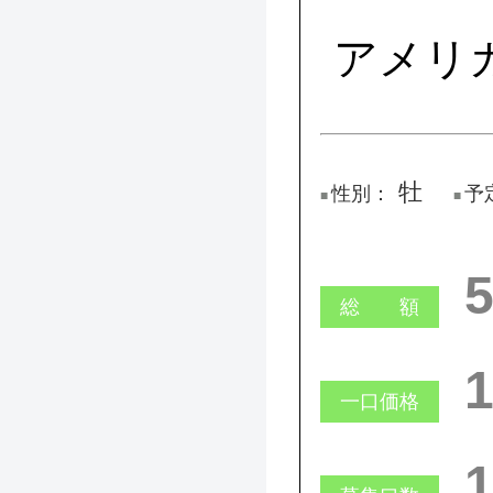
アメリ
牡
性別：
予
総 額
一口価格