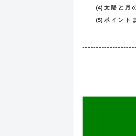
(4) 太 陽 と 月 
(5) ポ イ ン ト 