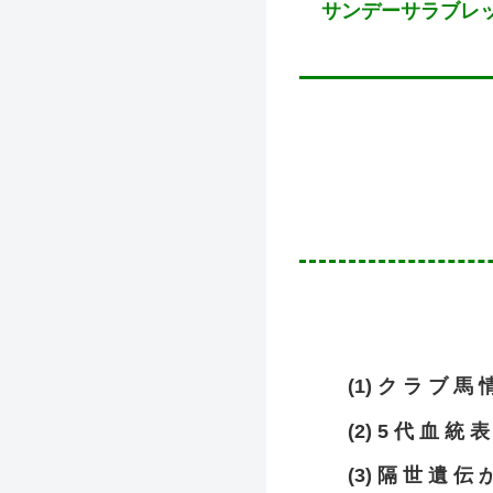
サンデーサラブレ
(1) ク ラ ブ 馬 
(2) 5 代 血 統 表
(3) 隔 世 遺 伝 