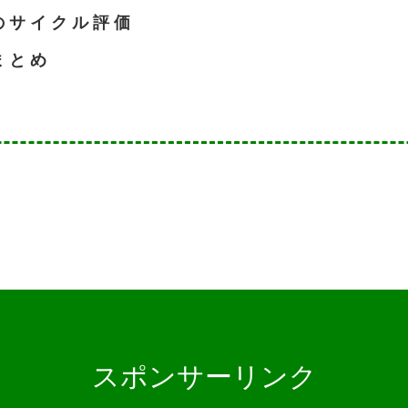
の サ イ ク ル 評 価
ま と め
スポンサーリンク