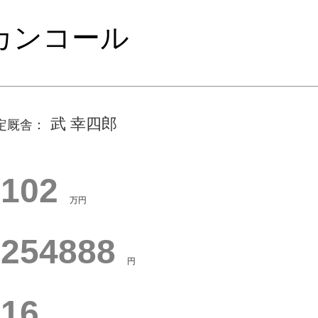
カンコール
武 幸四郎
定厩舎：
1628
万円
307038
円
407