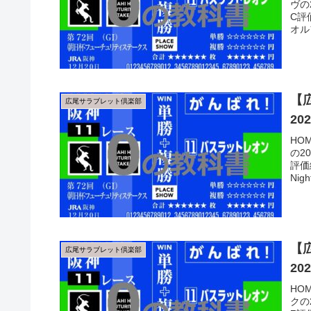
ヴの
C評
オル
【
広尾サラブレット倶楽部
2
HO
の2
評価
Nig
【
広尾サラブレット倶楽部
2
HO
クの