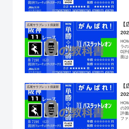
【
広尾サラブレット倶楽部
2
HO
ラの
D評
面は
【
広尾サラブレット倶楽部
2
HO
の2
評価
ファ