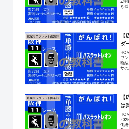
Z評
き残
【
広尾サラブレット倶楽部
ダ
HO
ワン
断結
サの
【
広尾サラブレット倶楽部
は
HO
20
価総