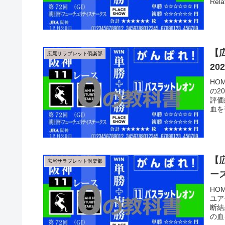
Rel
【
広尾サラブレット倶楽部
2
HO
の2
評価
血を
【
広尾サラブレット倶楽部
ー
HO
ユア
断結
の血