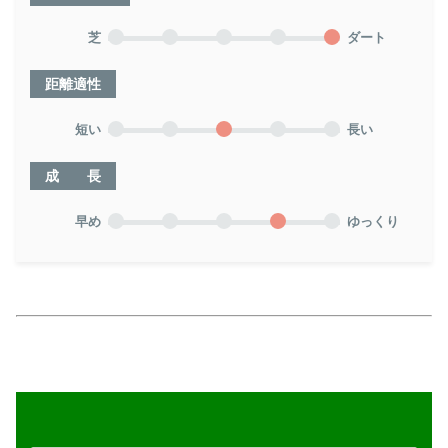
芝
ダート
距離適性
短い
長い
成 長
早め
ゆっくり