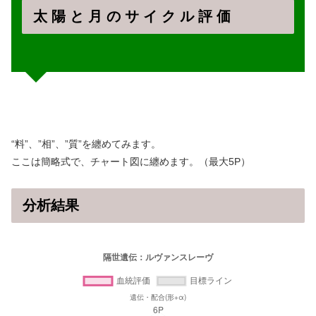
太 陽 と 月 の サ イ ク ル 評 価
“料”、”相”、”質”を纏めてみます。
ここは簡略式で、チャート図に纏めます。（最大5P）
分析結果