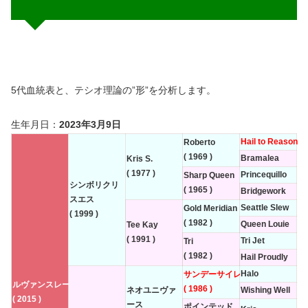
5代血統表と、テシオ理論の”形”を分析します。
生年月日：
2023年3月9日
Hail to Reason
Roberto
( 1969 )
Bramalea
Kris S.
( 1977 )
Princequillo
Sharp Queen
シンボリクリ
( 1965 )
Bridgework
スエス
Seattle Slew
Gold Meridian
( 1999 )
( 1982 )
Queen Louie
Tee Kay
( 1991 )
Tri Jet
Tri
( 1982 )
Hail Proudly
Halo
サンデーサイレンス
ルヴァンスレーヴ
( 1986 )
ネオユニヴァ
Wishing Well
( 2015 )
ース
ポインテッド