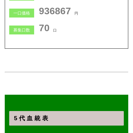
932785
一口価格
円
71
募集口数
口
5 代 血 統 表