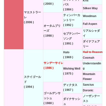
Kris
( 2000 )
パス
Silken Way
( 1984 )
マエストラー
ティンバーカ
Woodman
レ
ントリー
( 2006 )
Fall Aspen
( 1992 )
オータムブリ
ーズ
リアルシャダ
セプテンバー
( 1998 )
イ
ソング
ダイナフェア
( 1991 )
リー
Hail to Reason
Halo
( 1969 )
Cosmah
サンデーサイレンス
Understandin
( 1986 )
g
Wishing Well
( 1975 )
Mountain
ステイゴール
Flower
ド
Sanctus
ディクタス
( 1994 )
( 1967 )
Doronic
ゴールデンサ
ノーザンテー
ッシュ
ダイナサッシ
スト
( 1988 )
ュ