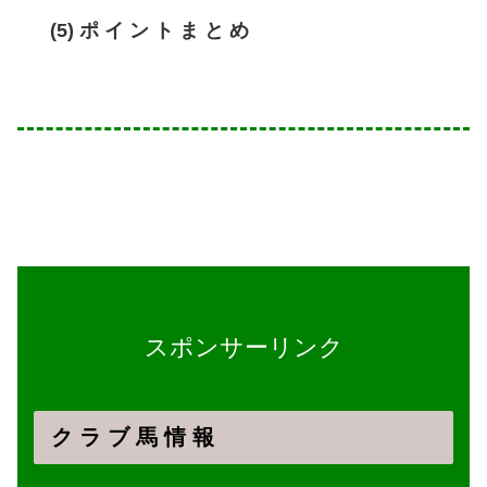
(5) ポ イ ン ト ま と め
スポンサーリンク
ク ラ ブ 馬 情 報