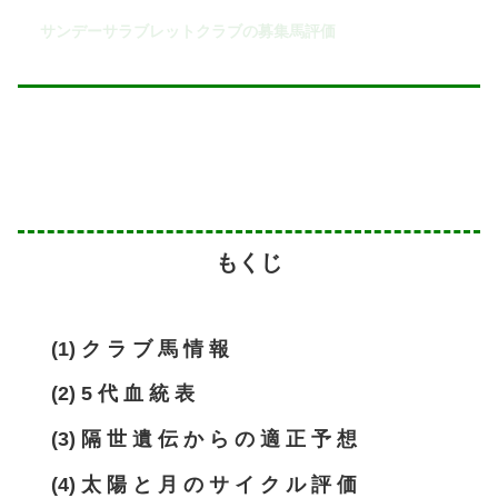
サンデーサラブレットクラブの募集馬評価
もくじ
(1) ク ラ ブ 馬 情 報
(2) 5 代 血 統 表
(3) 隔 世 遺 伝 か ら の 適 正 予 想
(4) 太 陽 と 月 の サ イ ク ル 評 価