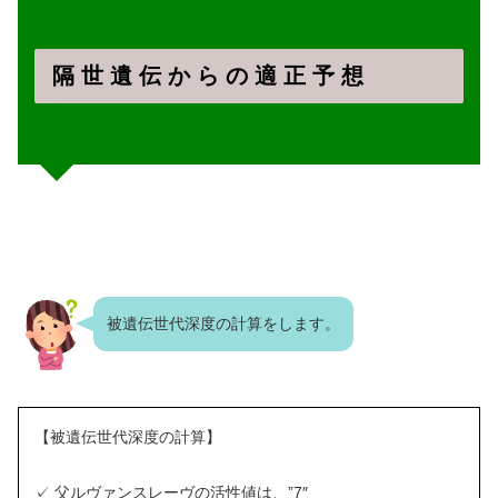
隔 世 遺 伝 か ら の 適 正 予 想
被遺伝世代深度の計算をします。
【被遺伝世代深度の計算】
✓ 父ルヴァンスレーヴの活性値は、”7″