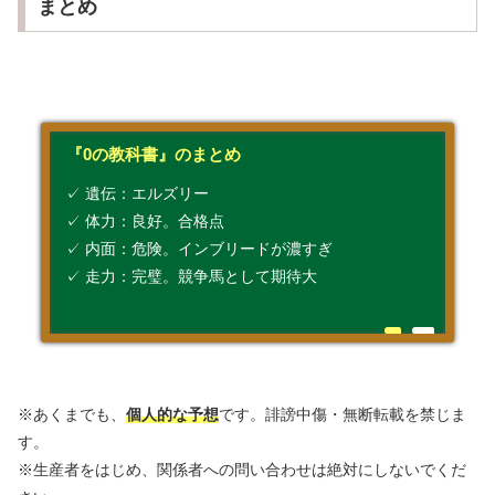
まとめ
『0の教科書』のまとめ
✓ 遺伝：エルズリー
✓ 体力：良好。合格点
✓ 内面：危険。インブリードが濃すぎ
✓ 走力：完璧。競争馬として期待大
※あくまでも、
個人的な予想
です。誹謗中傷・無断転載を禁じま
す。
※生産者をはじめ、関係者への問い合わせは絶対にしないでくだ