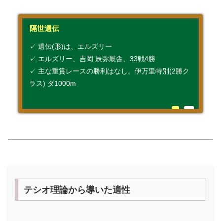
隔世遺伝
✓ 遺伝(形)は、エルズリー
✓ エルズリー、吉岡 辰弥厩舎、33戦4勝
✓ 主な重賞レースの勝利はなし。伊万里特別(2勝ク
ラス) ダ1000m
テシオ理論から導いた適性