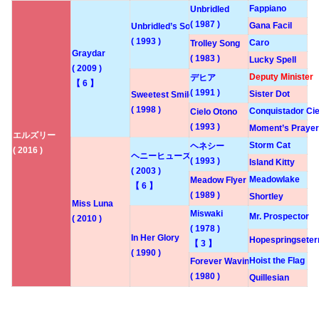
Fappiano
Unbridled
( 1987 )
Gana Facil
Unbridled’s Song
( 1993 )
Caro
Trolley Song
Graydar
( 1983 )
Lucky Spell
( 2009 )
Deputy Minister
デヒア
【 6 】
( 1991 )
Sister Dot
Sweetest Smile
( 1998 )
Conquistador Cie
Cielo Otono
( 1993 )
Moment’s Prayer
エルズリー
Storm Cat
ヘネシー
( 2016 )
ヘニーヒューズ
( 1993 )
Island Kitty
( 2003 )
Meadowlake
Meadow Flyer
【 6 】
( 1989 )
Shortley
Miss Luna
Miswaki
Mr. Prospector
( 2010 )
( 1978 )
In Her Glory
Hopespringseter
【 3 】
( 1990 )
Hoist the Flag
Forever Waving
( 1980 )
Quillesian