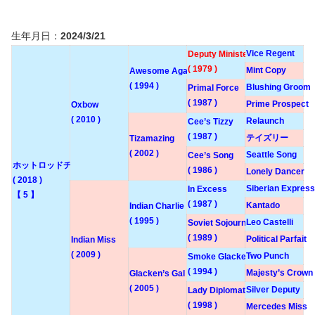
生年月日：
2024/3/21
Vice Regent
Deputy Minister
( 1979 )
Mint Copy
Awesome Again
( 1994 )
Blushing Groom
Primal Force
( 1987 )
Prime Prospect
Oxbow
( 2010 )
Relaunch
Cee’s Tizzy
( 1987 )
テイズリー
Tizamazing
( 2002 )
Seattle Song
Cee’s Song
ホットロッドチャーリー
( 1986 )
Lonely Dancer
( 2018 )
Siberian Express
In Excess
【 5 】
( 1987 )
Kantado
Indian Charlie
( 1995 )
Leo Castelli
Soviet Sojourn
( 1989 )
Political Parfait
Indian Miss
( 2009 )
Two Punch
Smoke Glacken
( 1994 )
Majesty’s Crown
Glacken’s Gal
( 2005 )
Silver Deputy
Lady Diplomat
( 1998 )
Mercedes Miss