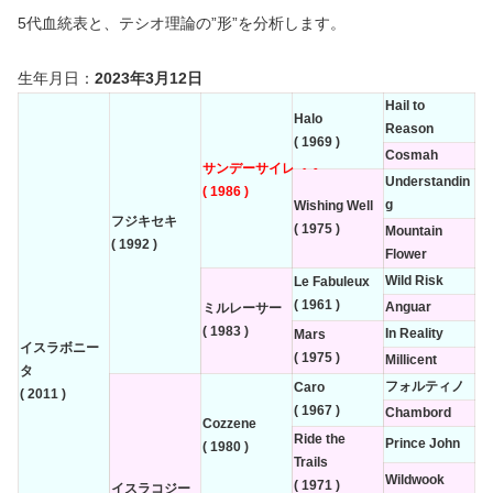
5代血統表と、テシオ理論の”形”を分析します。
生年月日：
2023年3月12日
Hail to
Halo
Reason
( 1969 )
Cosmah
サンデーサイレンス
Understandin
( 1986 )
g
Wishing Well
フジキセキ
( 1975 )
Mountain
( 1992 )
Flower
Wild Risk
Le Fabuleux
( 1961 )
Anguar
ミルレーサー
( 1983 )
In Reality
Mars
イスラボニー
( 1975 )
Millicent
タ
フォルティノ
Caro
( 2011 )
( 1967 )
Chambord
Cozzene
Ride the
Prince John
( 1980 )
Trails
Wildwook
( 1971 )
イスラコジー