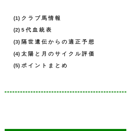
(1) ク ラ ブ 馬 情 報
(2) 5 代 血 統 表
(3) 隔 世 遺 伝 か ら の 適 正 予 想
(4) 太 陽 と 月 の サ イ ク ル 評 価
(5) ポ イ ン ト ま と め