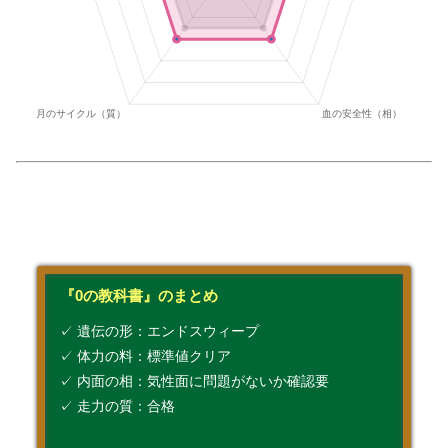
『0の教科書』のまとめ
✓ 遺伝の形：エンドスウィープ
✓ 体力の料：標準値クリア
✓ 内面の相：気性面に問題がないか確認要
✓ 走力の質：合格