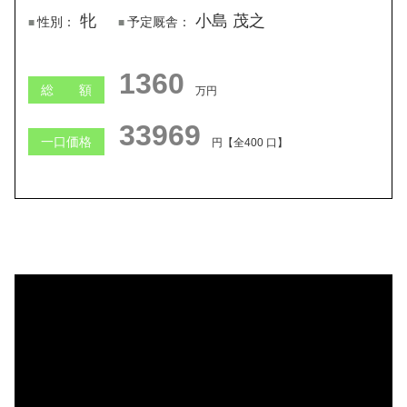
牝
小島 茂之
性別：
予定厩舎：
1360
総 額
万円
33969
一口価格
円【全400 口】