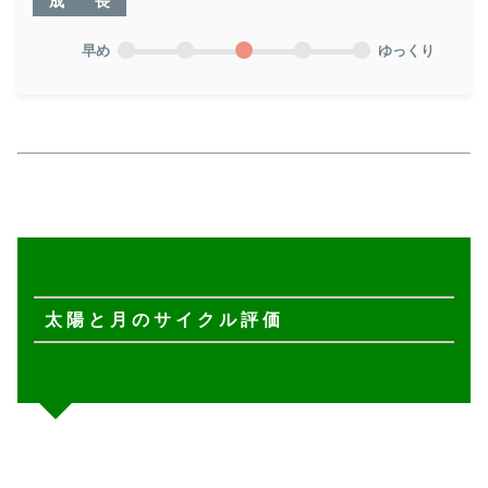
成 長
早め
ゆっくり
太 陽 と 月 の サ イ ク ル 評 価