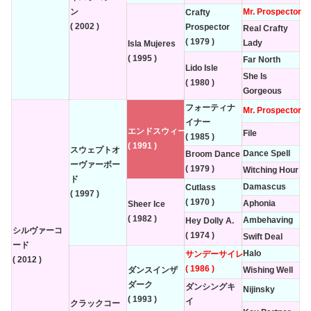
ン
Mr. Prospector
Crafty
( 2002 )
Prospector
Real Crafty
( 1979 )
Lady
Isla Mujeres
( 1995 )
Far North
Lido Isle
She Is
( 1980 )
Gorgeous
フォーティナ
Mr. Prospector
イナー
エンドスウィープ
File
( 1985 )
( 1991 )
スウェプトオ
Dance Spell
Broom Dance
ーヴァーボー
( 1979 )
Witching Hour
ド
Damascus
Cutlass
( 1997 )
( 1970 )
Aphonia
Sheer Ice
( 1982 )
Ambehaving
Hey Dolly A.
シルヴァーコ
( 1974 )
Swift Deal
ード
Halo
サンデーサイレンス
( 2012 )
( 1986 )
ダンスインザ
Wishing Well
ダーク
ダンシングキ
Nijinsky
( 1993 )
イ
クラックコー