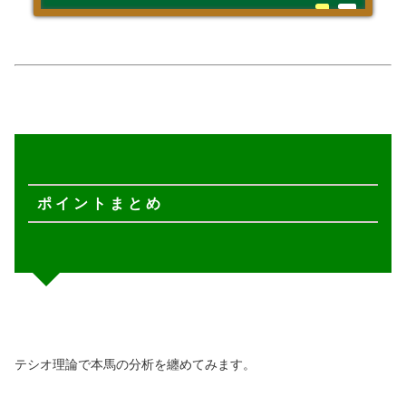
ポ イ ン ト ま と め
テシオ理論で本馬の分析を纏めてみます。