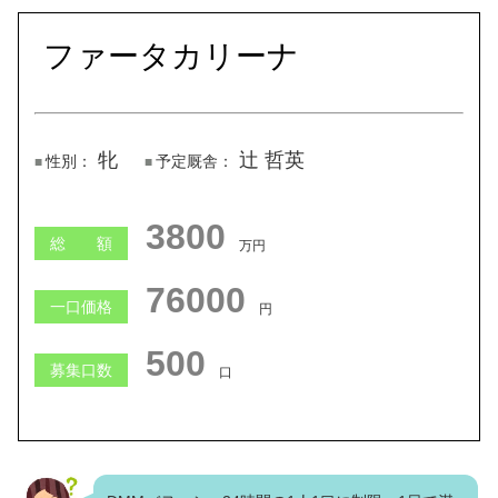
ファータカリーナ
牝
辻 哲英
性別：
予定厩舎：
3800
総 額
万円
76000
一口価格
円
500
募集口数
口