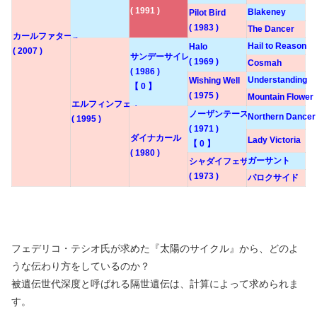
( 1991 )
Blakeney
Pilot Bird
( 1983 )
The Dancer
カールファターレ
Hail to Reason
Halo
( 2007 )
サンデーサイレンス
( 1969 )
Cosmah
( 1986 )
Understanding
Wishing Well
【 0 】
( 1975 )
Mountain Flower
エルフィンフェザー
ノーザンテースト
Northern Dancer
( 1995 )
( 1971 )
ダイナカール
Lady Victoria
【 0 】
( 1980 )
ガーサント
シャダイフェザー
( 1973 )
パロクサイド
フェデリコ・テシオ氏が求めた『太陽のサイクル』から、どのよ
うな伝わり方をしているのか？
被遺伝世代深度と呼ばれる隔世遺伝は、計算によって求められま
す。