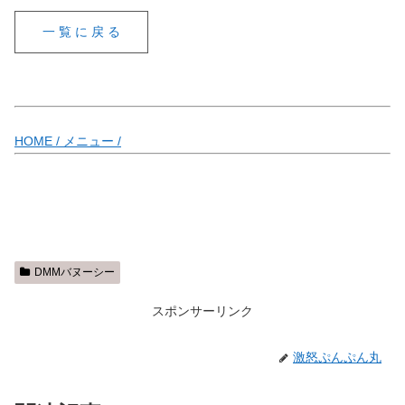
一 覧 に 戻 る
HOME /
メニュー /
DMMバヌーシー
スポンサーリンク
激怒ぷんぷん丸