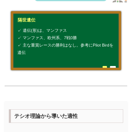
隔世遺伝
✓ 遺伝(形)は、マンファス
✓ マンファス、欧州系、7戦0勝
✓ 主な重賞レースの勝利はなし。参考にPilot Birdを
遺伝
テシオ理論から導いた適性