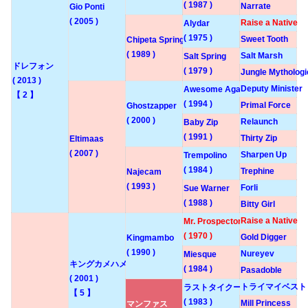
( 1987 )
Narrate
Gio Ponti
( 2005 )
Raise a Native
Alydar
( 1975 )
Sweet Tooth
Chipeta Springs
( 1989 )
Salt Marsh
Salt Spring
ドレフォン
( 1979 )
Jungle Mythologi
( 2013 )
Deputy Minister
Awesome Again
【 2 】
( 1994 )
Primal Force
Ghostzapper
( 2000 )
Relaunch
Baby Zip
( 1991 )
Thirty Zip
Eltimaas
( 2007 )
Sharpen Up
Trempolino
( 1984 )
Trephine
Najecam
( 1993 )
Forli
Sue Warner
( 1988 )
Bitty Girl
Raise a Native
Mr. Prospector
( 1970 )
Gold Digger
Kingmambo
( 1990 )
Nureyev
Miesque
キングカメハメハ
( 1984 )
Pasadoble
( 2001 )
トライマイベスト
ラストタイクーン
【 5 】
( 1983 )
Mill Princess
マンファス