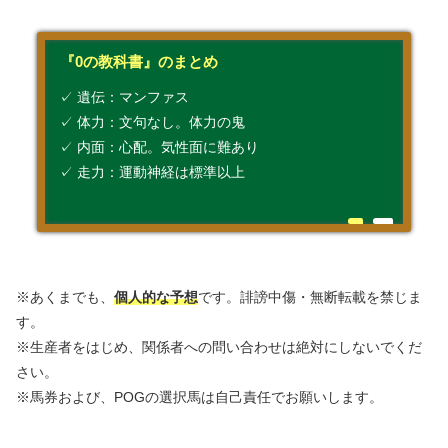
『0の教科書』のまとめ
✓ 遺伝：マンファス
✓ 体力：文句なし。体力の鬼
✓ 内面：心配。気性面に難あり
✓ 走力：運動神経は標準以上
※あくまでも、
個人的な予想
です。誹謗中傷・無断転載を禁じま
す。
※生産者をはじめ、関係者への問い合わせは絶対にしないでくだ
さい。
※馬券および、POGの選択馬は自己責任でお願いします。