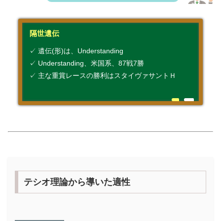
隔世遺伝
✓ 遺伝(形)は、Understanding
✓ Understanding、米国系、87戦7勝
✓ 主な重賞レースの勝利はスタイヴァサントＨ
テシオ理論から導いた適性