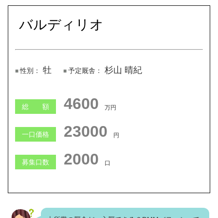
バルディリオ
牡
杉山 晴紀
性別：
予定厩舎：
4600
総 額
万円
23000
一口価格
円
2000
募集口数
口