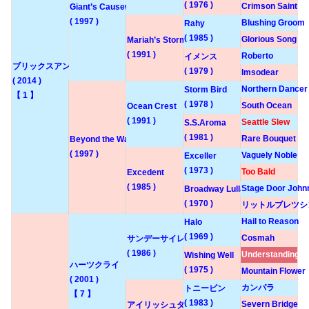
( 1976 )
Crimson Saint
Giant’s Causeway
( 1997 )
Blushing Groom
Rahy
( 1985 )
Glorious Song
Mariah’s Storm
( 1991 )
Roberto
イメンス
ブリックスアンドモルタル
( 1979 )
Imsodear
( 2014 )
Northern Dancer
Storm Bird
【 1 】
( 1978 )
South Ocean
Ocean Crest
( 1991 )
Seattle Slew
S.S.Aroma
( 1981 )
Rare Bouquet
Beyond the Waves
( 1997 )
Vaguely Noble
Exceller
( 1973 )
Too Bald
Excedent
( 1985 )
Stage Door John
Broadway Lullaby
( 1970 )
リットルブレツシ
Hail to Reason
Halo
( 1969 )
Cosmah
サンデーサイレンス
( 1986 )
Understanding
Wishing Well
ハーツクライ
( 1975 )
Mountain Flower
( 2001 )
カンパラ
トニービン
【 7 】
( 1983 )
Severn Bridge
アイリッシュダンス