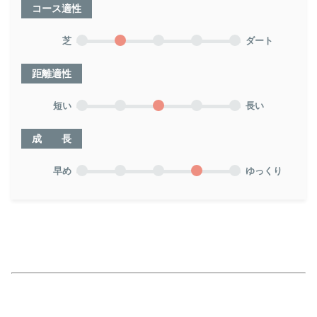
コース適性
芝
ダート
距離適性
短い
長い
成 長
早め
ゆっくり