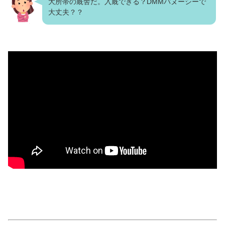
大所帯の厩舎だ。入厩できる？DMMバヌーシーで
大丈夫？？