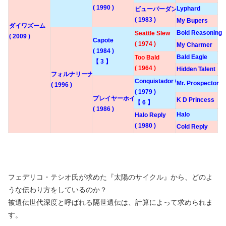
( 1990 )
Lyphard
ビューパーダンス
( 1983 )
My Bupers
ダイワズーム
Bold Reasoning
Seattle Slew
( 2009 )
Capote
( 1974 )
My Charmer
( 1984 )
Bald Eagle
Too Bald
【 3 】
( 1964 )
Hidden Talent
フォルナリーナ
Conquistador Cielo
Mr. Prospector
( 1996 )
( 1979 )
プレイヤーホイール
K D Princess
【 6 】
( 1986 )
Halo
Halo Reply
( 1980 )
Cold Reply
フェデリコ・テシオ氏が求めた『太陽のサイクル』から、どのよ
うな伝わり方をしているのか？
被遺伝世代深度と呼ばれる隔世遺伝は、計算によって求められま
す。