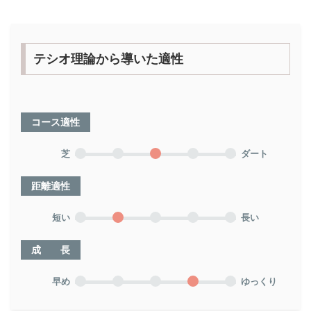
テシオ理論から導いた適性
コース適性
芝
ダート
距離適性
短い
長い
成 長
早め
ゆっくり