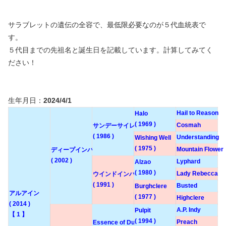
サラブレットの遺伝の全容で、最低限必要なのが５代血統表で
す。
５代目までの先祖名と誕生日を記載しています。計算してみてく
ださい！
生年月日：
2024/4/1
Hail to Reason
Halo
( 1969 )
Cosmah
サンデーサイレンス
( 1986 )
Understanding
Wishing Well
( 1975 )
Mountain Flower
ディープインパクト
( 2002 )
Lyphard
Alzao
( 1980 )
Lady Rebecca
ウインドインハーヘア
( 1991 )
Busted
Burghclere
アルアイン
( 1977 )
Highclere
( 2014 )
A.P. Indy
Pulpit
【 1 】
( 1994 )
Preach
Essence of Dubai