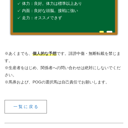
✓ 体力：良好。体力は標準以上あり
✓ 内面：良好な頭脳。接戦に強い
✓ 走力：オススメできず
※あくまでも、
個人的な予想
です。誹謗中傷・無断転載を禁じま
す。
※生産者をはじめ、関係者への問い合わせは絶対にしないでくだ
さい。
※馬券および、POGの選択馬は自己責任でお願いします。
一 覧 に 戻 る