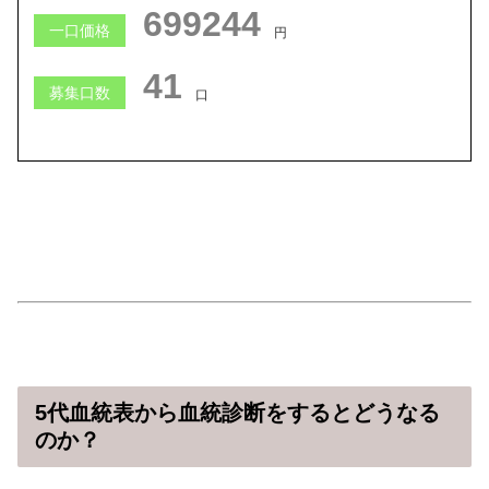
699240
一口価格
円
41
募集口数
口
5代血統表から血統診断をするとどうなる
のか？