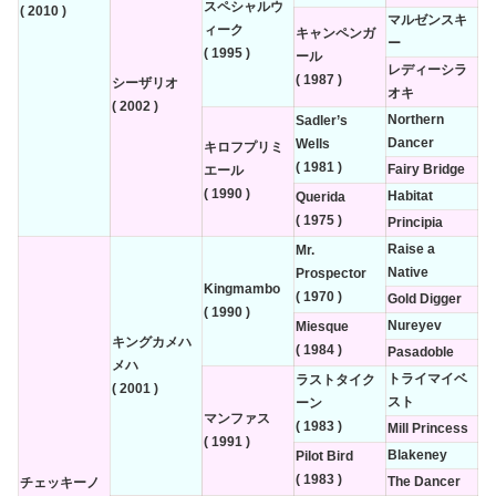
スペシャルウ
( 2010 )
マルゼンスキ
ィーク
キャンペンガ
ー
( 1995 )
ール
レディーシラ
( 1987 )
シーザリオ
オキ
( 2002 )
Northern
Sadler’s
Dancer
Wells
キロフプリミ
( 1981 )
Fairy Bridge
エール
( 1990 )
Habitat
Querida
( 1975 )
Principia
Raise a
Mr.
Native
Prospector
Kingmambo
( 1970 )
Gold Digger
( 1990 )
Nureyev
Miesque
キングカメハ
( 1984 )
Pasadoble
メハ
トライマイベ
ラストタイク
( 2001 )
スト
ーン
マンファス
( 1983 )
Mill Princess
( 1991 )
Blakeney
Pilot Bird
( 1983 )
The Dancer
チェッキーノ