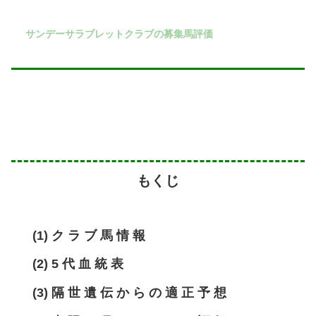
サンデーサラブレットクラブの募集馬評価
もくじ
(1) ク ラ ブ 馬 情 報
(2) 5 代 血 統 表
(3) 隔 世 遺 伝 か ら の 適 正 予 想