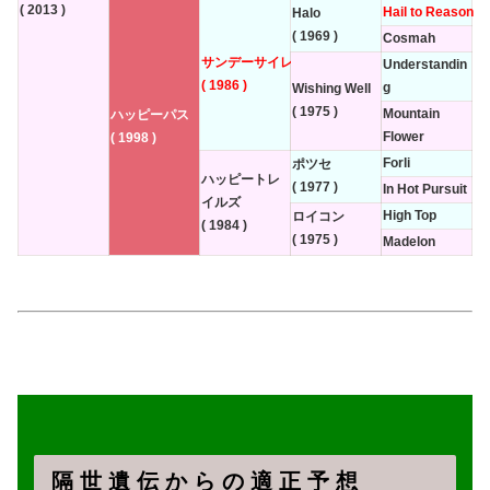
( 2013 )
Hail to Reason
Halo
( 1969 )
Cosmah
サンデーサイレンス
Understandin
( 1986 )
g
Wishing Well
( 1975 )
Mountain
ハッピーパス
Flower
( 1998 )
Forli
ポツセ
ハッピートレ
( 1977 )
In Hot Pursuit
イルズ
High Top
ロイコン
( 1984 )
( 1975 )
Madelon
隔 世 遺 伝 か ら の 適 正 予 想