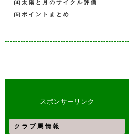
(4) 太 陽 と 月 の サ イ ク ル 評 価
(5) ポ イ ン ト ま と め
スポンサーリンク
ク ラ ブ 馬 情 報