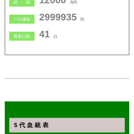
12000
総 額
万円
2999934
一口価格
円
41
募集口数
口
5 代 血 統 表