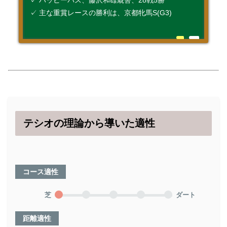
✓ ハッピーパス、藤沢和雄厩舎、28戦5勝
✓ 主な重賞レースの勝利は、京都牝馬S(G3)
テシオの理論から導いた適性
コース適性
芝
ダート
距離適性