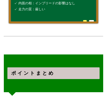
✓ 内面の相：インブリードの影響はなし
✓ 走力の質：厳しい
ポ イ ン ト ま と め