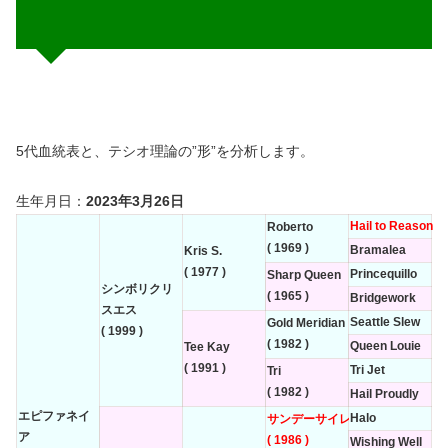
5代血統表と、テシオ理論の”形”を分析します。
生年月日：
2023年3月26日
Hail to Reason
Roberto
( 1969 )
Bramalea
Kris S.
( 1977 )
Princequillo
Sharp Queen
シンボリクリ
( 1965 )
Bridgework
スエス
Seattle Slew
Gold Meridian
( 1999 )
( 1982 )
Queen Louie
Tee Kay
( 1991 )
Tri Jet
Tri
( 1982 )
Hail Proudly
エピファネイ
Halo
サンデーサイレンス
ア
( 1986 )
Wishing Well