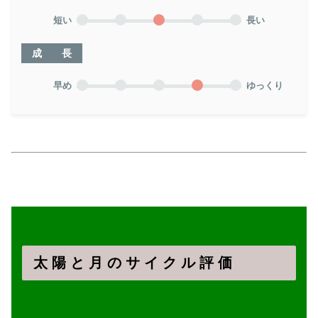
短い
長い
成 長
早め
ゆっくり
太 陽 と 月 の サ イ ク ル 評 価