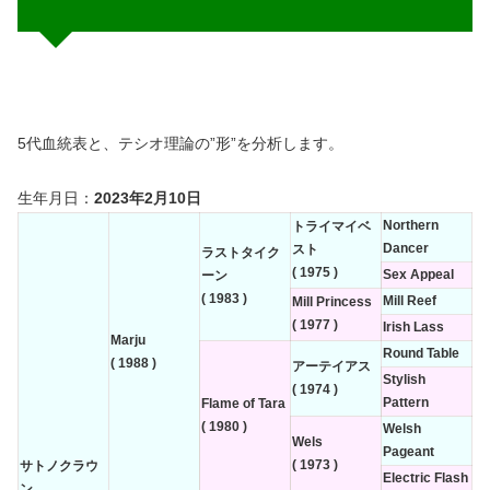
5代血統表と、テシオ理論の”形”を分析します。
生年月日：
2023年2月10日
Northern
トライマイベ
Dancer
スト
ラストタイク
( 1975 )
Sex Appeal
ーン
( 1983 )
Mill Reef
Mill Princess
( 1977 )
Irish Lass
Marju
Round Table
( 1988 )
アーテイアス
Stylish
( 1974 )
Pattern
Flame of Tara
( 1980 )
Welsh
Wels
Pageant
( 1973 )
サトノクラウ
Electric Flash
ン