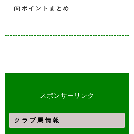
(5) ポ イ ン ト ま と め
スポンサーリンク
ク ラ ブ 馬 情 報