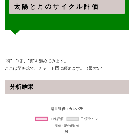
太 陽 と 月 の サ イ ク ル 評 価
“料”、”相”、”質”を纏めてみます。
ここは簡略式で、チャート図に纏めます。（最大5P）
分析結果