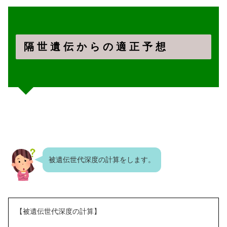
隔 世 遺 伝 か ら の 適 正 予 想
被遺伝世代深度の計算をします。
【被遺伝世代深度の計算】