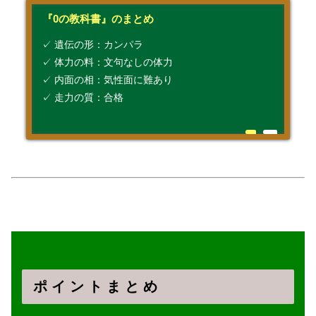
『0の教科書』のまとめ
✓ 遺伝の形：カンパラ
✓ 体力の料：文句なしの体力
✓ 内面の相：気性面に難あり
✓ 走力の質：合格
ポ イ ン ト ま と め