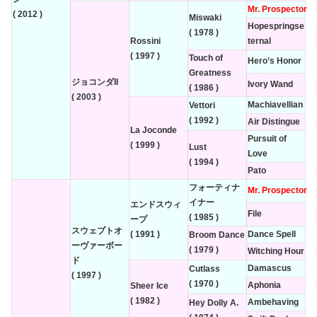
Mr. Prospector
( 2012 )
Miswaki
Hopespringse
( 1978 )
Rossini
ternal
( 1997 )
Touch of
Hero’s Honor
Greatness
ジョコンダII
Ivory Wand
( 1986 )
( 2003 )
Machiavellian
Vettori
( 1992 )
Air Distingue
La Joconde
Pursuit of
( 1999 )
Lust
Love
( 1994 )
Pato
フォーティナ
Mr. Prospector
イナー
エンドスウィ
File
( 1985 )
ープ
スウェプトオ
( 1991 )
Dance Spell
Broom Dance
ーヴァーボー
( 1979 )
Witching Hour
ド
Damascus
Cutlass
( 1997 )
( 1970 )
Aphonia
Sheer Ice
( 1982 )
Ambehaving
Hey Dolly A.