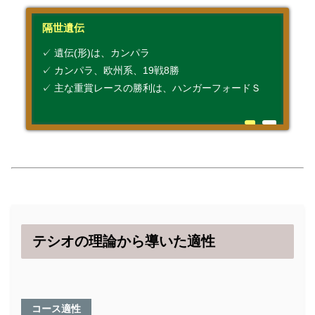
隔世遺伝
✓ 遺伝(形)は、カンパラ
✓ カンパラ、欧州系、19戦8勝
✓ 主な重賞レースの勝利は、ハンガーフォードＳ
テシオの理論から導いた適性
コース適性