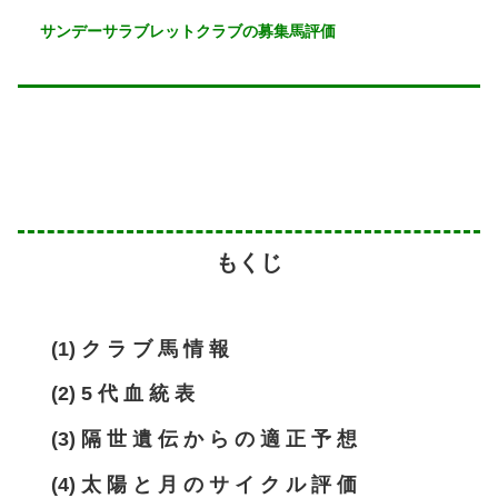
サンデーサラブレットクラブの募集馬評価
もくじ
(1) ク ラ ブ 馬 情 報
(2) 5 代 血 統 表
(3) 隔 世 遺 伝 か ら の 適 正 予 想
(4) 太 陽 と 月 の サ イ ク ル 評 価