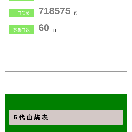
716556
一口価格
円
61
募集口数
口
5 代 血 統 表