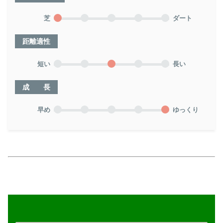
芝
ダート
距離適性
短い
長い
成 長
早め
ゆっくり