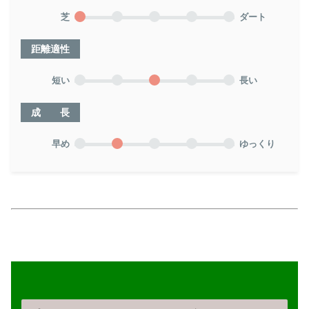
芝
ダート
距離適性
短い
長い
成 長
早め
ゆっくり