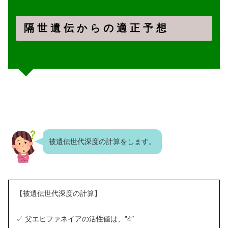
隔 世 遺 伝 か ら の 適 正 予 想
被遺伝世代深度の計算をします。
【被遺伝世代深度の計算】
✓ 父エピファネイアの活性値は、”4″