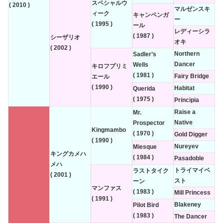
スペシャルウ
( 2010 )
マルゼンスキ
ィーク
キャンペンガ
ー
( 1995 )
ール
レディーシラ
( 1987 )
シーザリオ
オキ
( 2002 )
Northern
Sadler’s
Dancer
Wells
キロフプリミ
( 1981 )
Fairy Bridge
エール
( 1990 )
Habitat
Querida
( 1975 )
Principia
Raise a
Mr.
Native
Prospector
Kingmambo
( 1970 )
Gold Digger
( 1990 )
Nureyev
Miesque
キングカメハ
( 1984 )
Pasadoble
メハ
トライマイベ
ラストタイク
( 2001 )
スト
ーン
マンファス
( 1983 )
Mill Princess
( 1991 )
Blakeney
Pilot Bird
( 1983 )
The Dancer