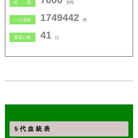
6999
総 額
万円
1749430
一口価格
円
41
募集口数
口
5 代 血 統 表