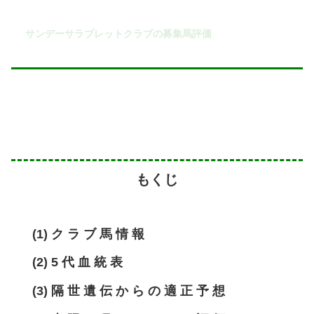
サンデーサラブレットクラブの募集馬評価
もくじ
(1) ク ラ ブ 馬 情 報
(2) 5 代 血 統 表
(3) 隔 世 遺 伝 か ら の 適 正 予 想