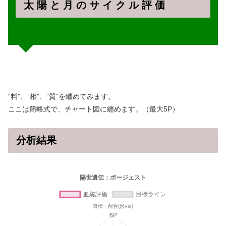
太 陽 と 月 の サ イ ク ル 評 価
“料”、”相”、”質”を纏めてみます。
ここは簡略式で、チャート図に纏めます。（最大5P）
分析結果