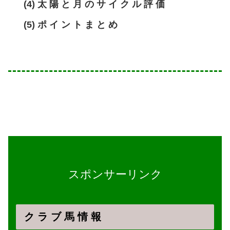
(4) 太 陽 と 月 の サ イ ク ル 評 価
(5) ポ イ ン ト ま と め
スポンサーリンク
ク ラ ブ 馬 情 報