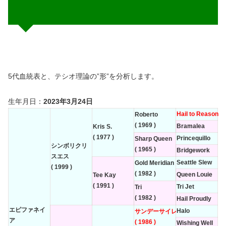
5代血統表と、テシオ理論の”形”を分析します。
生年月日：
2023年3月24日
Hail to Reason
Roberto
( 1969 )
Bramalea
Kris S.
( 1977 )
Princequillo
Sharp Queen
シンボリクリ
( 1965 )
Bridgework
スエス
Seattle Slew
Gold Meridian
( 1999 )
( 1982 )
Queen Louie
Tee Kay
( 1991 )
Tri Jet
Tri
( 1982 )
Hail Proudly
エピファネイ
Halo
サンデーサイレンス
ア
( 1986 )
Wishing Well