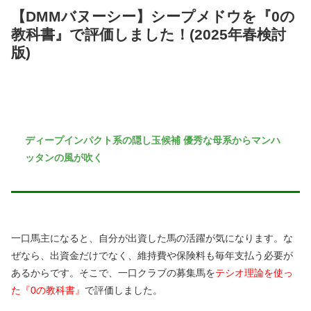
【DMMバヌーシー】シープメドウを『0の
教科書』で評価しました！(2025年春検討
版)
ディープインパクト系の隠し玉候補 優秀な母系からマンハ
ッタンの風が吹く
一口馬主になると、自分が出資した馬の活躍が気になります。な
ぜなら、出資金だけでなく、維持費や保険料も毎年支払う必要が
あるからです。そこで、一口クラブの募集馬を
テシオ理論を使っ
た『0の教科書』
で評価しました。