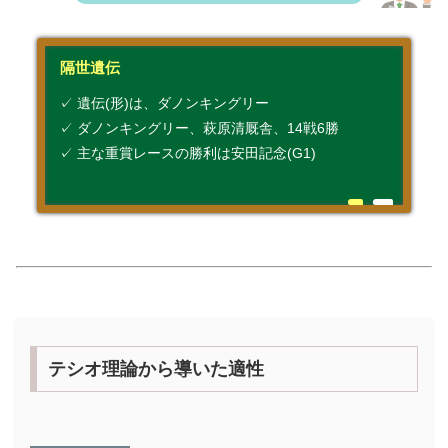
隔世遺伝
✓ 遺伝(形)は、ダノンキングリー
✓ ダノンキングリー、萩原清厩舎、14戦6勝
✓ 主な重賞レースの勝利は安田記念(G1)
テシオ理論から導いた適性