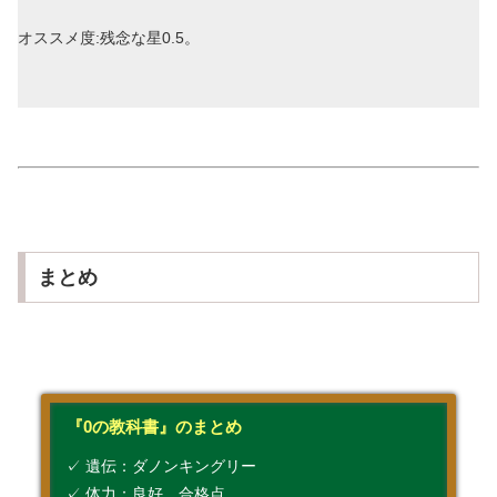
オススメ度:残念な星0.5。
まとめ
『0の教科書』のまとめ
✓ 遺伝：ダノンキングリー
✓ 体力：良好。合格点