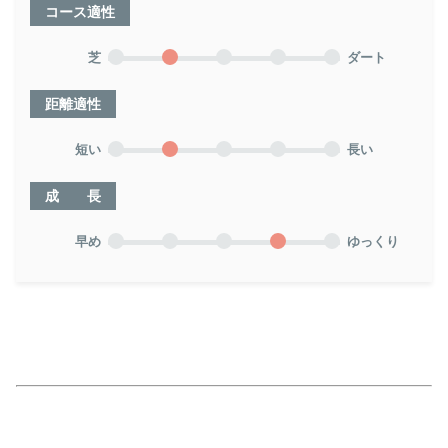
コース適性
芝
ダート
距離適性
短い
長い
成 長
早め
ゆっくり