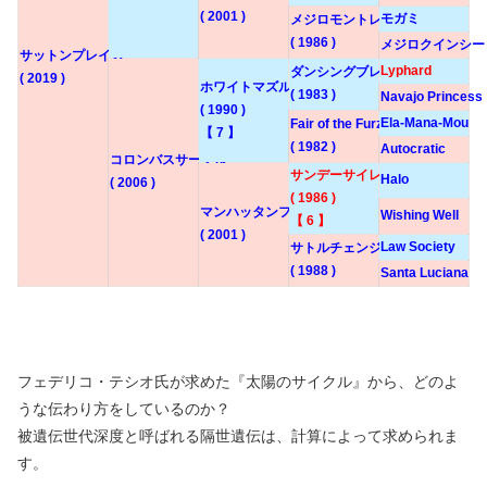
( 2001 )
モガミ
メジロモントレー
( 1986 )
メジロクインシー
サットンプレイス
Lyphard
ダンシングブレーヴ
( 2019 )
ホワイトマズル
( 1983 )
Navajo Princess
( 1990 )
Ela-Mana-Mou
Fair of the Furze
【 7 】
( 1982 )
Autocratic
コロンバスサークル
サンデーサイレンス
Halo
( 2006 )
( 1986 )
マンハッタンフィズ
Wishing Well
【 6 】
( 2001 )
Law Society
サトルチェンジ
( 1988 )
Santa Luciana
フェデリコ・テシオ氏が求めた『太陽のサイクル』から、どのよ
うな伝わり方をしているのか？
被遺伝世代深度と呼ばれる隔世遺伝は、計算によって求められま
す。