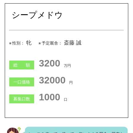
シープメドウ
牝
斎藤 誠
性別：
予定厩舎：
3200
総 額
万円
32000
一口価格
円
1000
募集口数
口