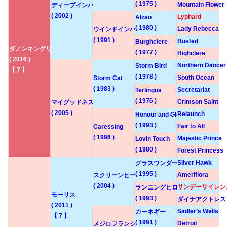
( 1975 )
Mountain Flower
ディープインパクト
( 2002 )
Lyphard
Alzao
( 1980 )
Lady Rebecca
ウインドインハーヘア
( 1991 )
Busted
Burghclere
ダノンキングリー
( 1977 )
Highclere
( 2016 )
Northern Dancer
Storm Bird
【 7 】
( 1978 )
South Ocean
Storm Cat
( 1983 )
Secretariat
Terlingua
( 1976 )
Crimson Saint
マイグッドネス
( 2005 )
Relaunch
Honour and Glory
( 1993 )
Fair to All
Caressing
( 1998 )
Majestic Prince
Lovin Touch
( 1980 )
Forest Princess
Silver Hawk
グラスワンダー
( 1995 )
Ameriflora
スクリーンヒーロー
( 2004 )
サンデーサイレン
ランニングヒロイン
モーリス
( 1993 )
ダイナアクトレス
( 2011 )
Sadler’s Wells
カーネギー
【 7 】
( 1991 )
Detroit
メジロフランシス