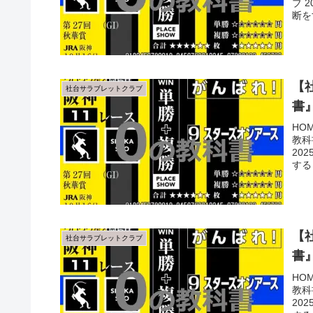
ブ 
断を
【
社台サラブレットクラブ
書
HO
教科
20
する
【
社台サラブレットクラブ
書
HO
教科
20