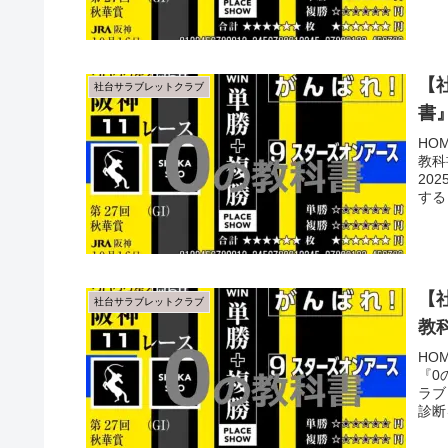
【
社台サラブレットクラブ
書
HO
教科
20
する
【
社台サラブレットクラブ
教
HO
『0
ラブ
診断