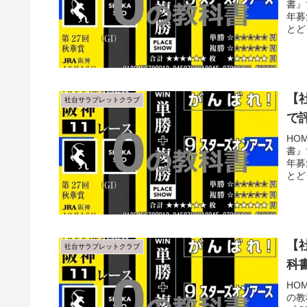
書』
年募
とど
【
社台サラブレットクラブ
で
HO
書』
年募
とど
【
社台サラブレットクラブ
科
HO
の教