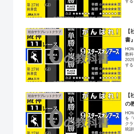
する
【
社台サラブレットクラブ
書
HO
教科
20
する
【
社台サラブレットクラブ
の
HO
を『
クラ
統診