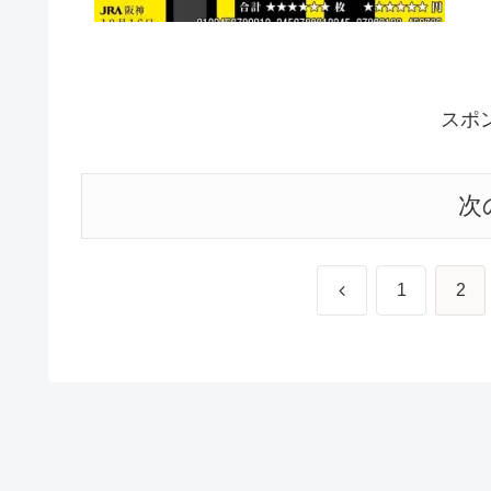
スポ
次
前
1
2
へ