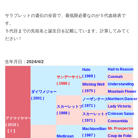
サラブレットの遺伝の全容で、最低限必要なのが５代血統表で
す。
５代目までの先祖名と誕生日を記載しています。計算してみてく
ださい！
生年月日：
2024/4/2
Hail to Reason
Halo
( 1969 )
Cosmah
サンデーサイレンス
( 1986 )
Understanding
Wishing Well
( 1975 )
Mountain Flower
ダイワメジャー
( 2001 )
Northern Dancer
ノーザンテースト
( 1971 )
Lady Victoria
スカーレットブーケ
( 1988 )
Crimson Satan
スカーレットインク
アドマイヤマーズ
( 1971 )
Consentida
( 2016 )
Mr. Prospector
Machiavellian
【 7 】
( 1987 )
Coup de Folie
Medicean