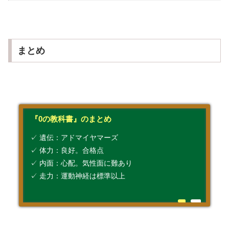
まとめ
『0の教科書』のまとめ
✓ 遺伝：アドマイヤマーズ
✓ 体力：良好。合格点
✓ 内面：心配。気性面に難あり
✓ 走力：運動神経は標準以上