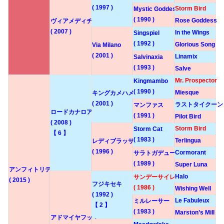
( 1997 )
Storm Bird
Mystic Goddess
( 1990 )
Rose Goddess
ヴィアメディチ
( 2007 )
In the Wings
Singspiel
( 1992 )
Glorious Song
Via Milano
( 2001 )
Linamix
Salvinaxia
( 1993 )
Salve
Mr. Prospector
Kingmambo
( 1990 )
Miesque
キングカメハメハ
( 2001 )
ラストタイクーン
マンファス
ロードカナロア
( 1991 )
Pilot Bird
( 2008 )
Storm Bird
Storm Cat
【 6 】
( 1983 )
Terlingua
レディブラッサム
( 1996 )
Cormorant
サラトガデュー
( 1989 )
Super Luna
アンフィトリテ
Halo
サンデーサイレンス
( 2015 )
フジキセキ
( 1986 )
Wishing Well
( 1992 )
Le Fabuleux
ミルレーサー
【 2 】
( 1983 )
Marston’s Mill
アドマイヤフッキー