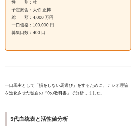
性 別：牡
予定厩舎：大竹 正博
総 額：4,000 万円
一口価格：100,000 円
募集口数：400 口
一口馬主として「損をしない馬選び」をするために、テシオ理論
を進化させた独自の『0の教科書』で分析しました。
5代血統表と活性値分析