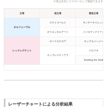
※表は左右にスクロールして確認できます
父母
祖父母
曾祖父母
ステイゴールド
サンデーサイレンス
オルフェーヴル
オリエンタルアート
メジロマックイーン
ロードカナロア
キングカメハメハ
レッドレグナント
クロフネ
エンプレスティアラ
Seeking the Gold
レーザーチャートによる分析結果