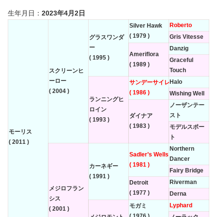
生年月日：
2023年4月2日
Roberto
Silver Hawk
( 1979 )
Gris Vitesse
グラスワンダ
ー
Danzig
Ameriflora
( 1995 )
Graceful
( 1989 )
Touch
スクリーンヒ
ーロー
Halo
サンデーサイレンス
( 2004 )
( 1986 )
Wishing Well
ランニングヒ
ノーザンテー
ロイン
スト
ダイナア
( 1993 )
( 1983 )
モデルスポー
モーリス
ト
( 2011 )
Northern
Sadler’s Wells
Dancer
( 1981 )
カーネギー
Fairy Bridge
( 1991 )
Riverman
Detroit
メジロフラン
( 1977 )
Derna
シス
Lyphard
モガミ
( 2001 )
( 1976 )
メジロモント
ノーラック