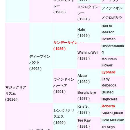
レー
メジロクイン
フィディオン
( 1986 )
シー
メジロボサツ
( 1981 )
Hail to
Halo
Reason
( 1969 )
Cosmah
サンデーサイレンス
Understandin
( 1986 )
g
Wishing Well
ディープイン
( 1975 )
Mountain
パクト
Flower
( 2002 )
Lyphard
Alzao
Lady
ウインドイン
( 1980 )
Rebecca
ハーヘア
マジックリア
( 1991 )
Busted
Burghclere
リズム
( 1977 )
Highclere
( 2016 )
Roberto
Kris S.
シンボリクリ
( 1977 )
Sharp Queen
スエス
Gold Meridian
Tee Kay
( 1999 )
( 1991 )
Tri Argo