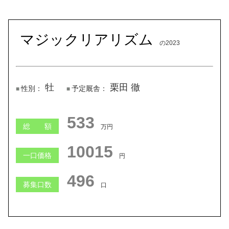
マジックリアリズム
の2023
牡
栗田 徹
性別：
予定厩舎：
1288
総 額
万円
233594
一口価格
円
367
募集口数
口