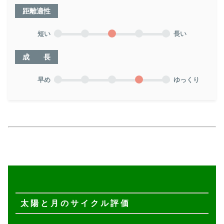
距離適性
短い
長い
成 長
早め
ゆっくり
太 陽 と 月 の サ イ ク ル 評 価