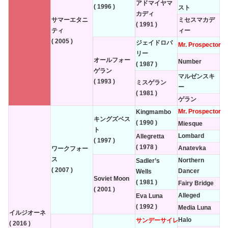
アドマイヤマ
( 1996 )
スト
カディ
サマーエタニ
ミセスマカデ
( 1991 )
ティ
ィー
( 2005 )
ジェイドロバ
Mr. Prospector
リー
オールフォー
Number
( 1987 )
ゲラン
マルゼンスキ
( 1993 )
ミスゲラン
ー
( 1981 )
ゲラン
Mr. Prospector
Kingmambo
キングズベス
( 1990 )
Miesque
ト
Lombard
Allegretta
( 1997 )
( 1978 )
Anatevka
ワークフォー
ス
Northern
Sadler’s
( 2007 )
Dancer
Wells
Soviet Moon
( 1981 )
Fairy Bridge
( 2001 )
Alleged
Eva Luna
( 1992 )
Media Luna
イルジオーネ
Halo
サンデーサイレンス
( 2016 )