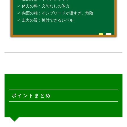
✓ 体力の料：文句なしの体力
✓ 内面の相：インブリードが濃すぎ、危険
✓ 走力の質：検討できるレベル
ポ イ ン ト ま と め