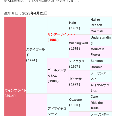
5代血統表と、テシオ理論の”形”を分析します。
生年月日：
2023年4月21日
Hail to
Halo
Reason
( 1969 )
Cosmah
サンデーサイレンス
Understandin
( 1986 )
g
Wishing Well
( 1975 )
Mountain
ステイゴール
Flower
ド
( 1994 )
Sanctus
ディクタス
( 1967 )
Doronic
ゴールデンサ
ノーザンテー
ッシュ
スト
ダイナサ
( 1988 )
( 1979 )
ロイヤルサッ
ウインブライト
シュ
( 2014 )
Caro
Cozzene
Ride the
( 1980 )
Trails
アドマイヤコ
ジーン
ノーザンテー