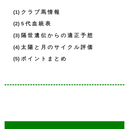
(1) ク ラ ブ 馬 情 報
(2) 5 代 血 統 表
(3) 隔 世 遺 伝 か ら の 適 正 予 想
(4) 太 陽 と 月 の サ イ ク ル 評 価
(5) ポ イ ン ト ま と め