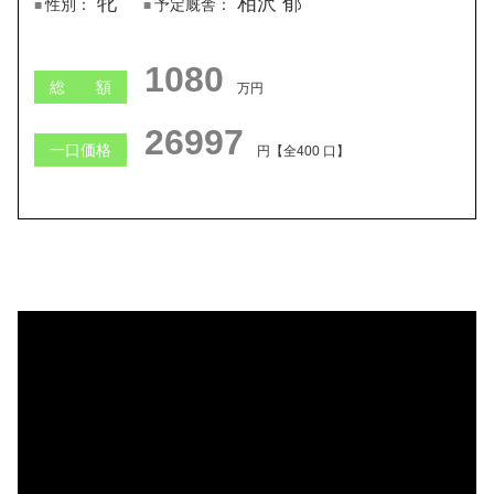
牝
相沢 郁
性別：
予定厩舎：
1080
総 額
万円
26997
一口価格
円【全400 口】