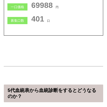
69987
一口価格
円
401
募集口数
口
5代血統表から血統診断をするとどうなる
のか？