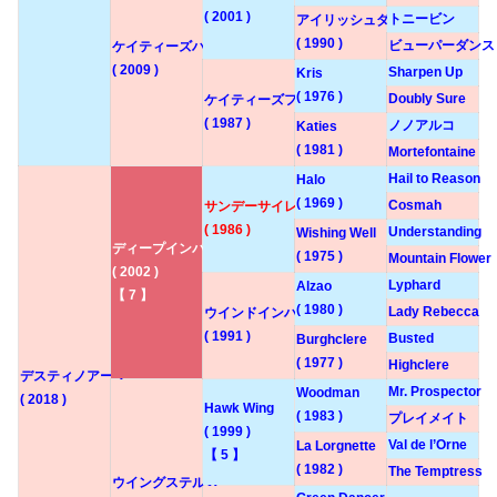
( 2001 )
トニービン
アイリッシュダンス
( 1990 )
ビューパーダンス
ケイティーズハート
( 2009 )
Sharpen Up
Kris
( 1976 )
Doubly Sure
ケイティーズファースト
( 1987 )
ノノアルコ
Katies
( 1981 )
Mortefontaine
Hail to Reason
Halo
( 1969 )
Cosmah
サンデーサイレンス
( 1986 )
Understanding
Wishing Well
ディープインパクト
( 1975 )
Mountain Flower
( 2002 )
Lyphard
Alzao
【 7 】
( 1980 )
Lady Rebecca
ウインドインハーヘア
( 1991 )
Busted
Burghclere
( 1977 )
Highclere
デスティノアーラ
Mr. Prospector
Woodman
( 2018 )
Hawk Wing
( 1983 )
プレイメイト
( 1999 )
Val de l’Orne
La Lorgnette
【 5 】
( 1982 )
The Temptress
ウイングステルス