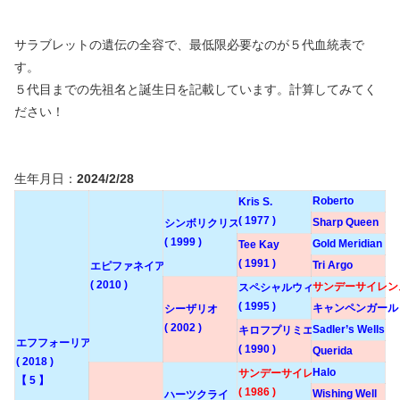
サラブレットの遺伝の全容で、最低限必要なのが５代血統表で
す。
５代目までの先祖名と誕生日を記載しています。計算してみてく
ださい！
生年月日：
2024/2/28
Roberto
Kris S.
( 1977 )
Sharp Queen
シンボリクリスエス
( 1999 )
Gold Meridian
Tee Kay
( 1991 )
Tri Argo
エピファネイア
( 2010 )
サンデーサイレン
スペシャルウィーク
( 1995 )
キャンペンガール
シーザリオ
( 2002 )
Sadler’s Wells
キロフプリミエール
エフフォーリア
( 1990 )
Querida
( 2018 )
Halo
サンデーサイレンス
【 5 】
( 1986 )
Wishing Well
ハーツクライ