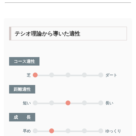
テシオ理論から導いた適性
コース適性
芝
ダート
距離適性
短い
長い
成 長
早め
ゆっくり