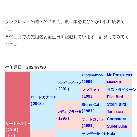
サラブレットの遺伝の全容で、最低限必要なのが５代血統表で
す。
５代目までの先祖名と誕生日を記載しています。計算してみてく
ださい！
生年月日：
2024/3/30
Mr. Prospector
Kingmambo
( 1990 )
Miesque
キングカメハメハ
( 2001 )
ラストタイクーン
マンファス
( 1991 )
Pilot Bird
ロードカナロア
( 2008 )
Storm Bird
Storm Cat
( 1983 )
Terlingua
レディブラッサム
( 1996 )
Cormorant
サラトガデュー
サートゥルナーリア
( 1989 )
Super Luna
( 2016 )
Halo
サンデーサイレンス
【 7 】