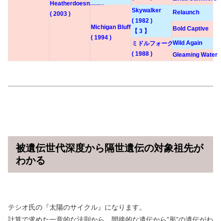
Heatherdoesntbluff
Skywalker
Relaunch
( 2003 )
( 1982 )
Michigan Bluff
Bold Captive
【 3 】
( 1994 )
Wild Again
ミドルフォークラピッヅ
( 1988 )
Gleaming Water
被遺伝世代深度から隔世遺伝の対象祖先が
わかる
テシオ氏の『太陽のサイクル』になります。
計算で求めた一意的な法則から、間接的な遺伝から”形”の遺伝がわ