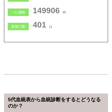
149906
一口価格
円
401
募集口数
口
5代血統表から血統診断をするとどうなる
のか？