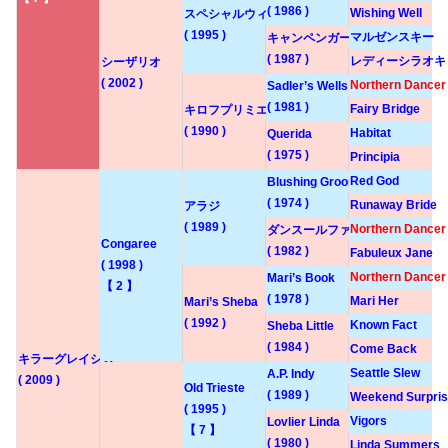
( 1986 )
Wishing Well
スペシャルウィーク
( 1995 )
マルゼンスキー
キャンペンガール
( 1987 )
レディーシラオキ
シーザリオ
( 2002 )
Northern Dancer
Sadler’s Wells
( 1981 )
Fairy Bridge
キロフプリミエール
( 1990 )
Habitat
Querida
( 1975 )
Principia
Red God
Blushing Groom
( 1974 )
Runaway Bride
アラジ
( 1989 )
Northern Dancer
ダンスールファビュルー
Congaree
( 1982 )
Fabuleux Jane
( 1998 )
Northern Dancer
Mari’s Book
【 2 】
( 1978 )
Mari Her
Mari’s Sheba
( 1992 )
Known Fact
Sheba Little
( 1984 )
Come Back
キラーグレイシス
Seattle Slew
A.P. Indy
( 2009 )
Old Trieste
( 1989 )
Weekend Surpri
( 1995 )
Vigors
Lovlier Linda
【 7 】
( 1980 )
Linda Summers