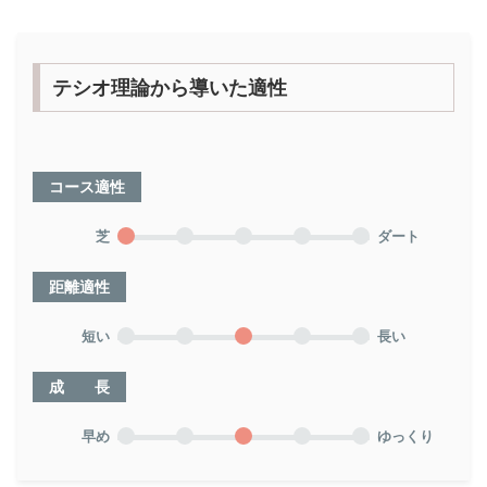
テシオ理論から導いた適性
コース適性
芝
ダート
距離適性
短い
長い
成 長
早め
ゆっくり